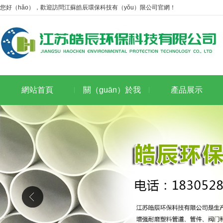
您好（hǎo），歡迎訪問江蘇皓辰環保科技有（yǒu）限公司官網！
網站首頁
關（guān）於我
產品展示
（wǒ）們