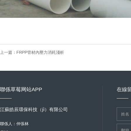
上一篇：
FRPP管材內壓力消耗淺析
聯係草莓网站APP
在線
江蘇皓辰環保科技（jì）有限公司
聯係人：仲張林