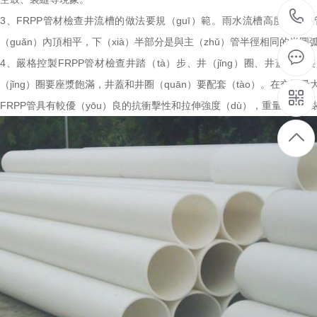
3、FRPP管材檢查井流槽的做法要規（guī）範。雨水流槽高度應與主
（guǎn）內頂相平，下（xià）半部分是與主（zhǔ）管半徑相同的半圓
4、嚴格控製FRPP管材檢查井踏（tà）步、井（jǐng）圈、井蓋的安
（jǐng）圈要座漿飽滿，井蓋和井圈（quān）要配套（tào）。在交通量
FRPP管具有較優（yōu）良的抗衝擊性和拉伸強度（dù），重量輕，