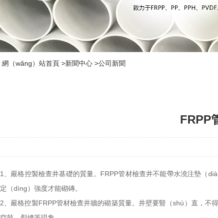
網（wǎng）站首頁
>
新聞中心
>
公司新聞
FRPP
1、嚴格控製檢查井基礎的質量。FRPP管材檢查井不能帶水澆注墊（diàn
定（dìng）強度才能砌磚。
2、嚴格控製FRPP管材檢查井牆的砌築質量。井壁要豎（shù）直，不得有
空鼓、裂縫等現象。