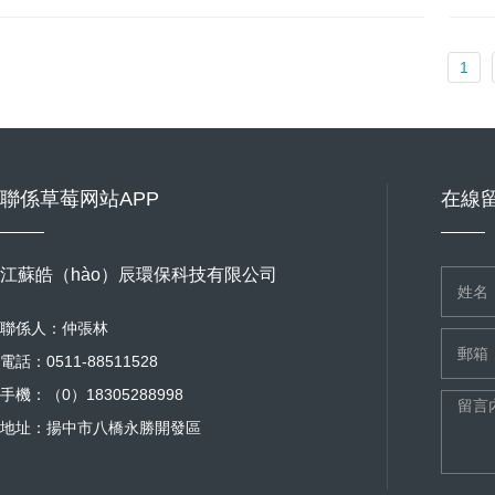
1
聯係草莓网站APP
在線
江蘇皓（hào）辰環保科技有限公司
聯係人：仲張林
電話：0511-88511528
手機：（0）18305288998
地址：揚中市八橋永勝開發區