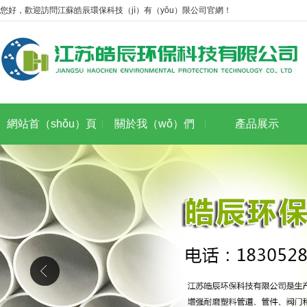
您好，歡迎訪問江蘇皓辰環保科技（jì）有（yǒu）限公司官網！
網站首（shǒu）頁
關於我（wǒ）們
產品展示