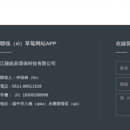
聯係（xì）草莓网站APP
在線
江蘇皓辰環保科技有限公司
聯係人：仲張林（lín）
電話：0511-88511528
手機：（0）18305288998
地址：揚中市八橋（qiáo）永勝開發區（qū）