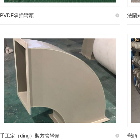
PVDF承插彎頭
法蘭
手工定（dìng）製方管彎頭
彎頭