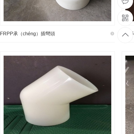
FRPP承（chéng）插彎頭
PP4