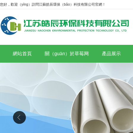
您好，歡迎（yíng）訪問江蘇皓辰環保（bǎo）科技有限公司官網！
網站首頁
關（guān）於草莓网
產品展示
站APP