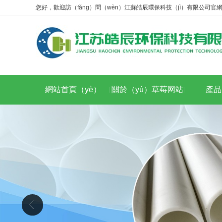
您好，歡迎訪（fǎng）問（wèn）江蘇皓辰環保科技（jì）有限公司官
網站首頁（yè）
關於（yú）草莓网站
產品
APP