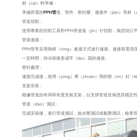
材（cái）料準備：
準備所需的
PPH管
道、管件、密封膠、連接件（jiàn）等材（
管道切割：
使用專業的切割工具對PPH管道進（jìn）行切割，保證切
管道連接：
PPH管常采用熱熔（róng）連接方式進行連接。連接前需清
一定時間，待冷卻後形成牢（láo）固的連接。
密封處理：
連接完成後，使用（yòng）專（zhuān）用的密（mì）封（
支架安裝：
根據管道的布局和長度安裝支架，以支撐管道並保證其穩定性和
管道（dào）測試：
完成安裝後，進行管道測試，如水壓測試或氣壓測試，檢查