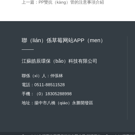
上一篇：
PP雙抗（kàng）管的注意事項介紹
聯（lián）係草莓网站APP（men）
江蘇皓辰環保（bǎo）科技有限公司
聯係（xì）人：仲張林
電話：0511-88511528
手機：（0）18305288998
地址：揚中市八橋（qiáo）永勝開發區