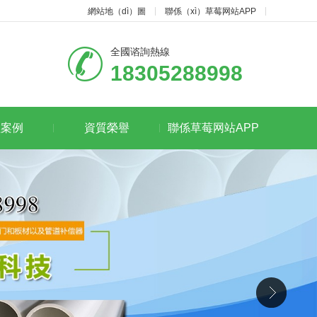
網站地（dì）圖
聯係（xì）草莓网站APP
全國谘詢熱線
18305288998
程案例
資質榮譽
聯係草莓网站APP