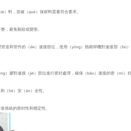
cái）料，並確（què）保材料質量符合要求。
口平整，避免裂紋或變形。
潔管道和管件的（de）連接部位，使用（yòng）熱熔焊機對連接部（b
fēng）膠對連接（jiē）部位進行密封處理，確保（bǎo）連接的密（mì
（hé）安（ān）全性。
管道係統的密封性和穩定性。