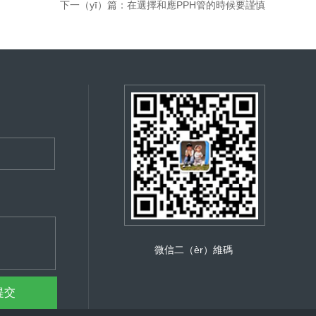
下一（yī）篇：
在選擇和應PPH管的時候要謹慎
微信二（èr）維碼