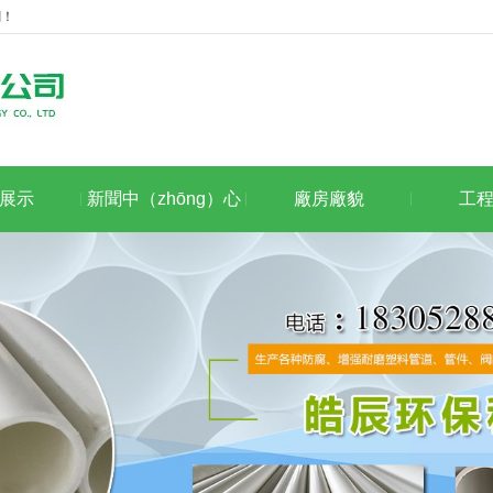
網！
展示
新聞中（zhōng）心
廠房廠貌
工