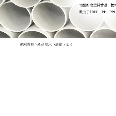
網站首頁
>
產品展示
>
法蘭（lán）