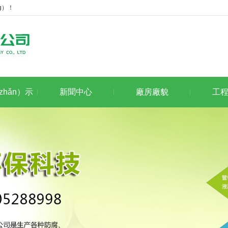
g）！
hǎn）示
新聞中心
廠房廠貌
工