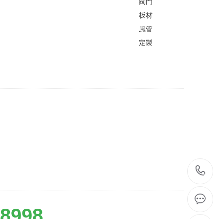
閥門
板材
風管
定製
8998