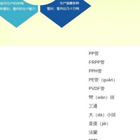
PP管
FRPP管
PPH管
PE管（guǎn）
PVDF管
彎（wān）頭
三通
大（dà）小頭
直接（jiē）
法蘭