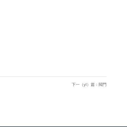
下一（yī）篇：
閥門