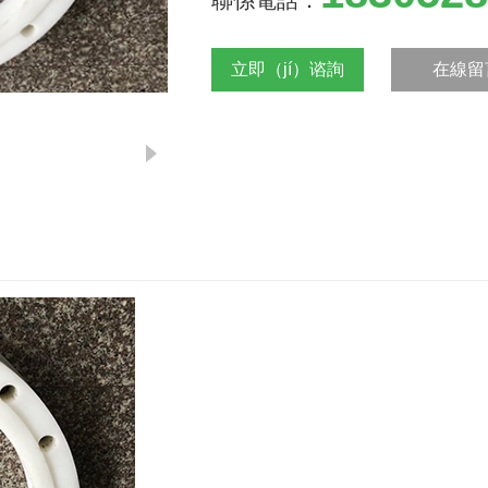
聯係電話：
立即（jí）谘詢
在線留