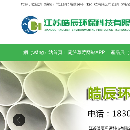
您好，歡迎訪（fǎng）問江蘇皓辰環保科（kē）技有限公司官網（wǎn
網（wǎng）站首頁
關於草莓网站APP
產品展（z