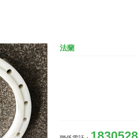
法蘭
1830528