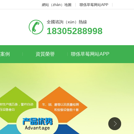
網站（zhàn）地圖
聯係草莓网站APP
全國谘詢（xún）熱線
18305288998
程案例
資質榮譽
聯係草莓网站APP