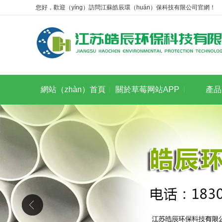
您好，歡迎（yíng）訪問江蘇皓辰環（huán）保科技有限公司官網！
網站（zhàn）首頁
關於草莓网站APP
產品
（yè）