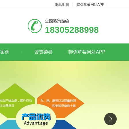
網站地圖
聯係草莓网站APP
全國谘詢熱線
18305288998
程案例
資質榮譽
聯係草莓网站APP