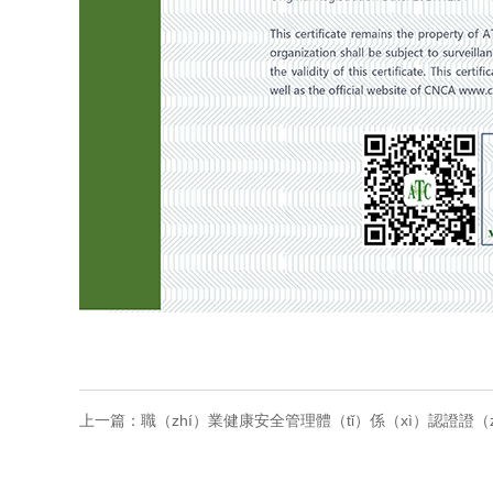
上一篇：
職（zhí）業健康安全管理體（tǐ）係（xì）認證證（z