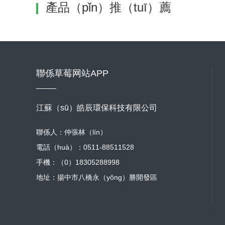
產品（pǐn）推（tuī）薦
聯係草莓网站APP
江蘇（sū）皓辰環保科技有限公司
聯係人：仲張林（lín）
電話（huà）：0511-88511528
手機：（0）18305288998
地址：揚中市八橋永（yǒng）勝開發區