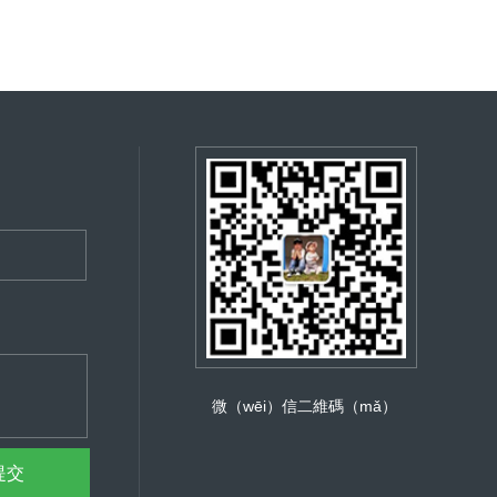
微（wēi）信二維碼（mǎ）