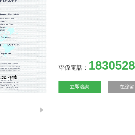
1830528
聯係電話：
立即谘詢
在線留