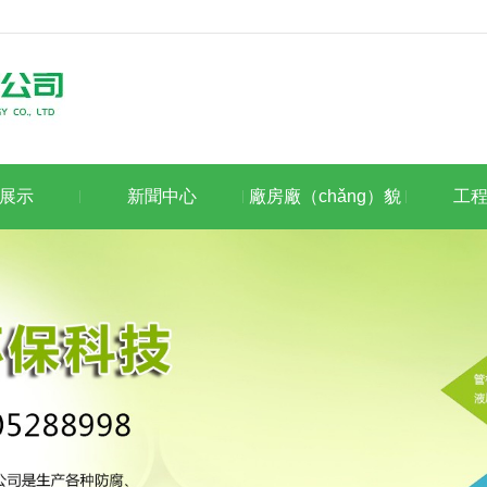
展示
新聞中心
廠房廠（chǎng）貌
工