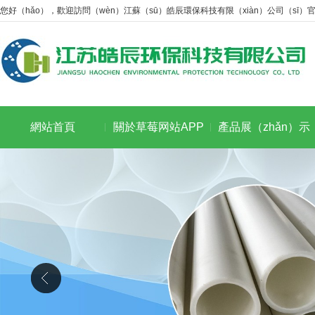
您好（hǎo），歡迎訪問（wèn）江蘇（sū）皓辰環保科技有限（xiàn）公司（sī）官
網站首頁
關於草莓网站APP
產品展（zhǎn）示