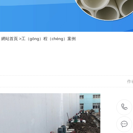
網站首頁
>
工（gōng）程（chéng）案例
作