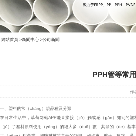
網站首頁
>
新聞中心
>
公司新聞
PPH管等常
作
一、塑料的常（cháng）規品種及分類
在日常生活中，草莓网站APP能直接接（jiē）觸或感（gǎn）知到的塑
（jù）了塑料原料使用（yòng）的絕大多（duō）數，其餘的（de）基
工（gōng）程產業、國防科技等高端的領域，如汽車、航天、建築、通（