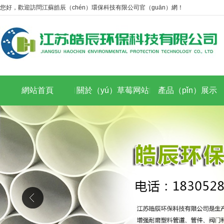
您好，歡迎訪問江蘇皓辰（chén）環保科技有限公司官（guān）網！
網站首頁
關於（yú）草莓网站
產品（pǐn）展示
APP