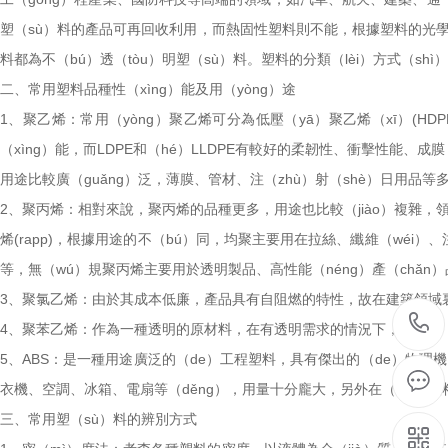
塑（sù）料的產品可再回收利用，而熱固性塑料則不能，根據塑料的光學性
料都為不（bú）透（tòu）明塑（sù）料。塑料的分類（lèi）方式（shì
二、常用塑料品種性（xìng）能及用（yòng）途
1、聚乙烯：常用（yòng）聚乙烯可分為低壓（yā）聚乙烯（xī）(HDP
（xìng）能，而LDPE和（hé）LLDPE有較好的柔韌性、衝擊性能、成膜
用途比較廣（guǎng）泛，薄膜、管材、注（zhù）射（shè）日用品等
2、聚丙烯：相對來說，聚丙烯的品種更多，用途也比較（jiào）複雜，領域繁多
烯(rapp)，根據用途的不（bú）同，均聚主要用在拉絲、纖維（wéi）
等，無（wú）規聚丙烯主要用於透明製品、高性能（néng）產（chǎn
3、聚氯乙烯：由於其成本低廉，產品具有自阻燃的特性，故在建築領域裏
4、聚苯乙烯：作為一種透明的原材料，在有透明需求的情況下，用途廣（g
5、ABS：是一種用途廣泛的（de）工程塑料，具有傑出的（de）物理機
衣機、空調、冰箱、電扇等（děng），用量十分龐大，另外在（zài）塑
三、常用塑（sù）料的辨別方式