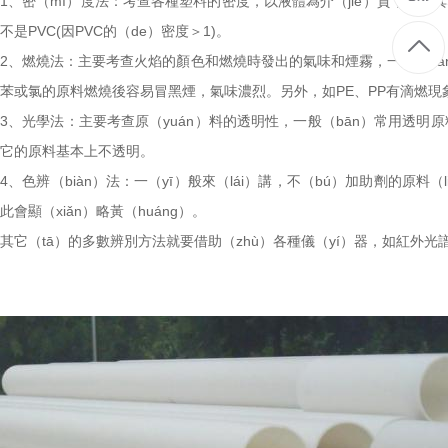
1、密（mì）度法：考查各種塑料的密度，以液體為介（jiè）質，檢驗
不是PVC(因PVC的（de）密度＞1)。
2、燃燒法：主要考查火焰的顏色和燃燒時發出的氣味和煙霧，一般（bā
苯或氯的原料燃燒後容易冒黑煙，氣味濃烈。另外，如PE、PP有滴燃現象，而
3、光學法：主要考查原（yuán）料的透明性，一般（bān）常用透明原料為
它的原料基本上不透明。
4、色辨（biàn）法：一（yī）般來（lái）講，不（bú）加助劑的原
此會顯（xiǎn）略黃（huáng）。
其它（tā）的多數辨別方法就要借助（zhù）各種儀（yí）器，如紅外