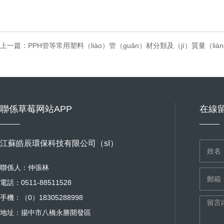
上一篇：
PPH管等常用塑料（liào）管（guǎn）材分類及（jí）質量（lià
聯係草莓网站APP
在線
江蘇皓辰環保科技有限公司（sī）
聯係人：仲張林
電話：0511-88511528
手機：（0）18305288998
地址：揚中市八橋永勝開發區