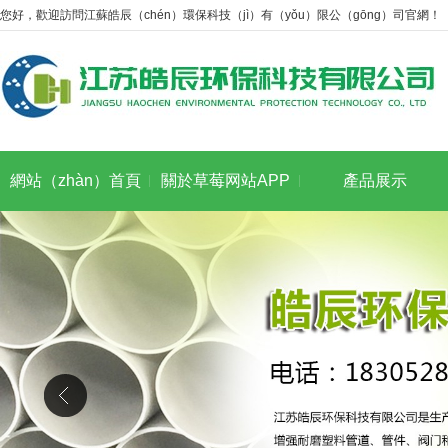
您好，歡迎訪問江蘇皓辰（chén）環保科技（jì）有（yǒu）限公（gōng）司官網！
網站（zhàn）首頁
關於草莓网站APP
產品展示