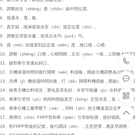
5、調整好生（shēng）產（chǎn）線中間位置。
6、接通水，電，氣。
7、真空箱，噴淋箱加水至（zhì）規定位置（zhì）。
8、調整定徑套水簾，使其出水均（jun1）勻。
9、摸（mō）頭溫度到設定溫（wēn）度，換口模，心模。
10、調整（zhěng）口模，心模間隙，左右（yòu）一樣，上部略大於下
11、鋸割牽引管連結斜口。
12、主機保溫時間到後打開喂（wèi）料擋板，開啟主機調整為10轉左右
13、共擠（jǐ）機保溫時間到後，打（dǎ）開喂料機擋板，開啟共擠機，
14、檢查主機出料情況，塑化是否良好，水管可根據（jù）出料偏斜，
15、將牽引管預（yù）熱同時開啟真空（kōng）定型水泵，真（zhēn）
16、將牽引機上履帶壓下（xià），同時（shí）按主機速度設定牽引速度
17、將擠出（chū）FRPP管和牽（qiān）引管材粘接，接好後開啟牽引
18、對FRPP管做好記號，進行調試（shì），注意壁厚，應及早調整。