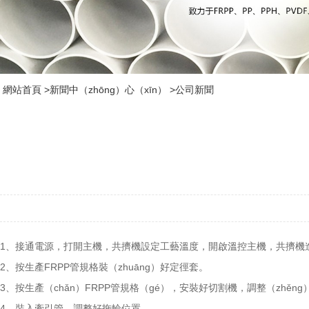
網站首頁
>
新聞中（zhōng）心（xīn）
>
公司新聞
1、接通電源，打開主機，共擠機設定工藝溫度，開啟溫控主機，共擠機進
2、按生產FRPP管規格裝（zhuāng）好定徑套。
3、按生產（chǎn）FRPP管規格（gé），安裝好切割機，調整（zhěn
4、裝入牽引管，調整好拖輪位置。