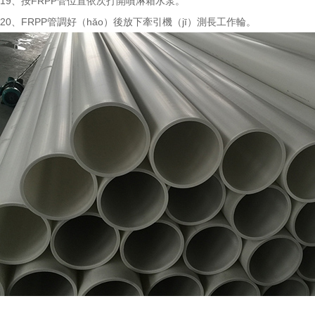
19、按FRPP管位置依次打開噴淋箱水泵。
20、FRPP管調好（hǎo）後放下牽引機（jī）測長工作輪。